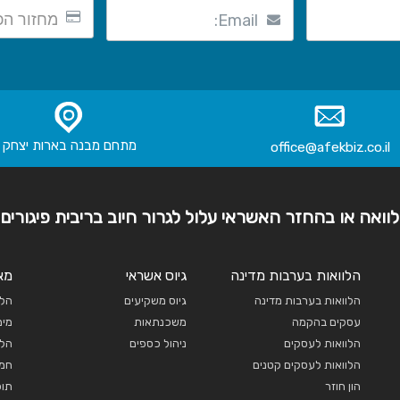
Email:
מתחם מבנה בארות יצחק
office@afekbiz.co.il
וואה או בהחזר האשראי עלול לגרור חיוב בריבית פיגורים 
הלוואות בערבות מדינה
גיוס אשראי
מא
הלוואות בערבות מדינה
גיוס משקיעים
הלו
עסקים בהקמה
משכנתאות
מימ
הלוואות לעסקים
ניהול כספים
הלו
הלוואות לעסקים קטנים
חממ
הון חוזר
תוכ