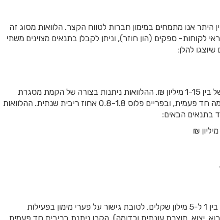
היתר אנו מתמחים במימון חברות לטווח הקצר. הלוואות מסוג זה
 לקוחות- ספקים (הון חוזר), וניתן לקבלן בתנאים מצוינים משתי
שיוצגו להלן:
הלוואות לטווח הקצר מקרן השקעות פרטית, בהיקף של בין 1-15 מיליון ₪. ההלוואות ניתנות בצורה של הקמת מסגרת
אשראי במחירים נמוכים של בין 1 ל-2 אחוז עמלת הקמה חד פעמית, ובפריים פלוס 0.8-1.8 אחוז ריבית שנתית. ההלוואות
וד בתנאים הבאים:
קרן השקעות פרטית המציעה עסקת מימון בהיקף של בין 1 ל-5 מילון שקלים, לטובת גישור על פערי מימון בפעילות
א, יצוא, תוצרת עונתית וכדומה). הקרן ניתנת בריבית חד פעמית